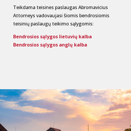
Teikdama teisines paslaugas Abromavicius
Attorneys vadovaujasi šiomis bendrosiomis
teisinių paslaugų teikimo sąlygomis:
Bendrosios sąlygos lietuvių kalba
Bendrosios sąlygos anglų kalba